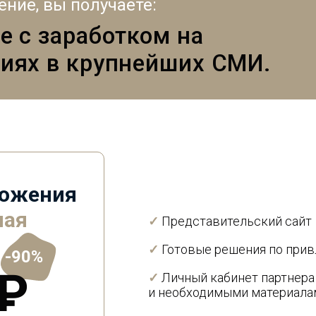
ние, вы получаете:
е с заработком на
циях в крупнейших СМИ.
ложения
ная
✓
Представительский сайт
✓
Готовые решения по при
-90%
 ₽
✓
Личный кабинет партнера
и необходимыми материала