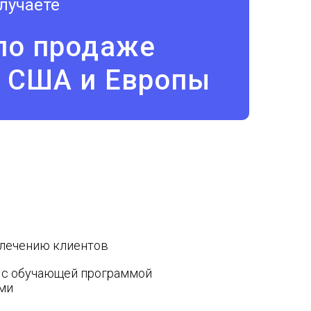
лучаете
по продаже
з США и Европы
влечению клиентов
 с обучающей программой
ми