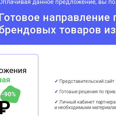
Оплачивая данное предложение, вы по
Готовое направление 
брендовых товаров и
ложения
ная
✓
Представительский сайт
✓
Готовые решения по при
-90%
 ₽
✓
Личный кабинет партнера
и необходимыми материала