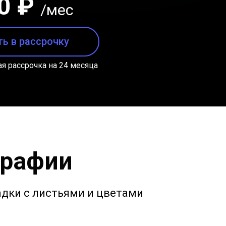
0 ₽
/мес
ть в рассрочку
я рассрочка на 24 месяца
графии
адки c листьями и цветами