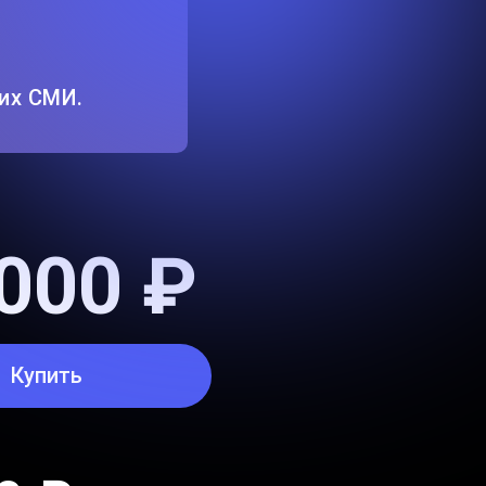
их СМИ.
000 ₽
Купить