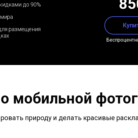
85
скидками до 90%
 мира
Купи
для размещения
дках
Беспроцентна
по мобильной фото
ровать природу и делать красивые раскл