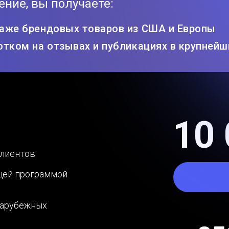
ние, вы получаете:
даже брендовых товаров из США и Европы
отком на отзывах и публикациях в крупнейш
10 
клиентов
щей программой
зарубежных